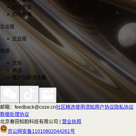
扣子罗盘
扣子开源
企业版
企业版
资源
文档
精选
客户与解决方案
邮箱：feedback@coze.cn
社区
精选
使用须知
用户协议
隐私协议
数据处理协议
北京春田知韵科技有限公司 |
营业执照
京公网安备11010802044261号