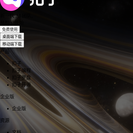
新一代 AI 团队
，
从扣子开始
免费使用
桌面端下载
移动端下载
产品
扣子
扣子编程
扣子罗盘
扣子开源
企业版
企业版
资源
文档