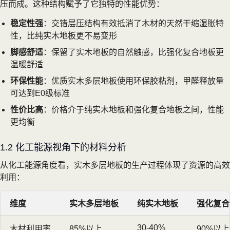
压而成。这种结构赋予了它独特的性能优势：
稳定性强
：交错层压结构有效抵消了木材的天然干缩湿胀特
性，比纯实木地板更不易变形
脚感舒适
：保留了实木地板的自然触感，比强化复合地板更
温暖舒适
环保性能
：优质实木多层地板使用环保胶粘剂，甲醛释放量
可达到E0级标准
性价比高
：价格介于纯实木地板和强化复合地板之间，性能
更均衡
1.2 化工能源视角下的材料分析
从化工能源角度看，实木多层地板的生产过程体现了资源的高效
利用：
维度
实木多层地板
纯实木地板
强化复合
30-40%
木材利用率
85%以上
90%以上