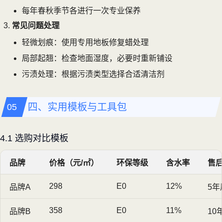
每年春秋季节各进行一次专业保养
常见问题处理
轻微划痕：使用专用地板修复蜡处理
局部起翘：检查地面湿度，必要时重新铺设
污渍处理：根据污渍类型选择合适清洁剂
四、实用模板与工具包
4.1 选购对比模板
品牌
价格（元/㎡）
环保等级
含水率
售
298
E0
12%
品牌A
5年
358
E0
11%
品牌B
10