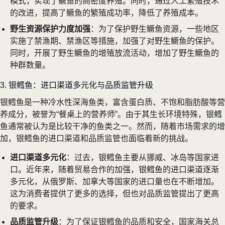
模式，实现了鳜鱼的高密度养殖。同时，通过人工繁殖技术
的改进，提高了鳜鱼的繁殖成功率，降低了养殖成本。
野生资源保护力度加强
：为了保护野生鳜鱼资源，一些地区
实施了禁渔期、禁渔区等措施，加强了对野生鳜鱼的保护。
同时，开展了野生鳜鱼的增殖放流活动，增加了野生鳜鱼的
种群数量。
3. 银鳕鱼：进口渠道多元化与品质监管升级
银鳕鱼是一种冷水性深海鱼类，富含蛋白质、不饱和脂肪酸等营
养成分，被誉为“餐桌上的营养师”。由于其生长环境特殊，银鳕
鱼通常被认为是比较干净的鱼类之一。然而，随着市场需求的增
加，银鳕鱼的进口渠道和品质监管也面临着新的挑战。
进口渠道多元化
：过去，银鳕鱼主要从挪威、冰岛等国家进
口。近年来，随着贸易合作的加强，银鳕鱼的进口渠道逐渐
多元化，从俄罗斯、加拿大等国家的进口量也在不断增加。
这为消费者提供了更多的选择，但也对品质监管提出了更高
的要求。
品质监管升级
：为了保证银鳕鱼的品质和安全，国家海关总