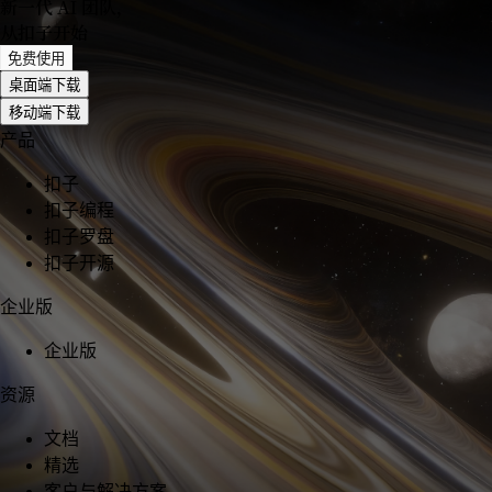
新一代 AI 团队
，
从扣子开始
免费使用
桌面端下载
移动端下载
产品
扣子
扣子编程
扣子罗盘
扣子开源
企业版
企业版
资源
文档
精选
客户与解决方案