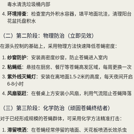
毒水清洗垃圾桶内部
环境排查
：检查室内外积水容器，填平地面坑洼，清理阳台
花盆托盘积水
（二）第二阶段：物理防治（立即见效）
在源头控制的基础上，采用物理方法快速降低苍蝇密度：
纱窗防护
：安装高密度纱窗，防止苍蝇进入室内
粘蝇纸
：悬挂在厨房、餐厅等苍蝇高发区域，每周更换一次
紫外线灭蝇灯
：安装在离地面1.5-2米的高度，每天夜间开启
6-8小时
风扇驱赶
：在餐桌上方安装小风扇，利用气流阻止苍蝇降落
（三）第三阶段：化学防治（顽固苍蝇终结者）
对于已经形成规模的苍蝇群体，可采用化学方法精准打击：
滞留喷洒
：在苍蝇经常停留的墙面、天花板喷洒长效杀虫