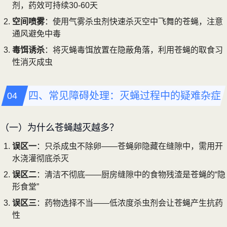
剂，药效可持续30-60天
空间喷雾
：使用气雾杀虫剂快速杀灭空中飞舞的苍蝇，注意
通风避免中毒
毒饵诱杀
：将灭蝇毒饵放置在隐蔽角落，利用苍蝇的取食习
性消灭成虫
四、常见障碍处理：灭蝇过程中的疑难杂症
（一）为什么苍蝇越灭越多？
误区一
：只杀成虫不除卵——苍蝇卵隐藏在缝隙中，需用开
水浇灌彻底杀灭
误区二
：清洁不彻底——厨房缝隙中的食物残渣是苍蝇的“隐
形食堂”
误区三
：药物选择不当——低浓度杀虫剂会让苍蝇产生抗药
性