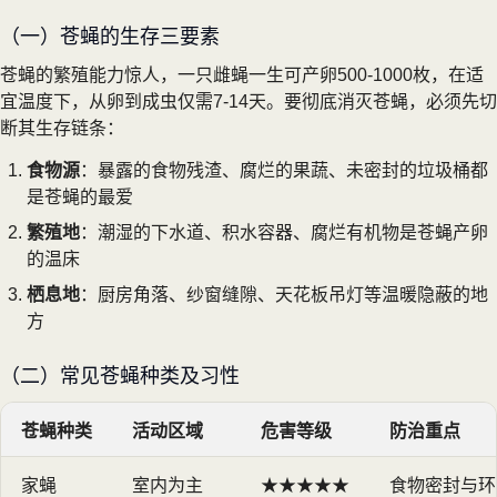
（一）苍蝇的生存三要素
苍蝇的繁殖能力惊人，一只雌蝇一生可产卵500-1000枚，在适
宜温度下，从卵到成虫仅需7-14天。要彻底消灭苍蝇，必须先切
断其生存链条：
食物源
：暴露的食物残渣、腐烂的果蔬、未密封的垃圾桶都
是苍蝇的最爱
繁殖地
：潮湿的下水道、积水容器、腐烂有机物是苍蝇产卵
的温床
栖息地
：厨房角落、纱窗缝隙、天花板吊灯等温暖隐蔽的地
方
（二）常见苍蝇种类及习性
苍蝇种类
活动区域
危害等级
防治重点
家蝇
室内为主
★★★★★
食物密封与环