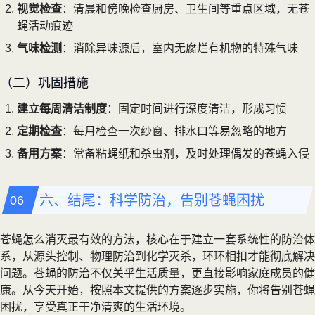
视觉检查
：清晨和傍晚检查厨房、卫生间等重点区域，无苍
蝇活动痕迹
气味检测
：消除异味源后，室内无腐烂有机物的特殊气味
（二）巩固措施
建立每周清洁制度
：固定时间进行深度清洁，形成习惯
定期检查
：每月检查一次纱窗、排水口等易忽略的地方
备用方案
：常备粘蝇纸和杀虫剂，及时处理偶发的苍蝇入侵
六、结尾：科学防治，告别苍蝇困扰
苍蝇怎么消灭最有效的方法，核心在于建立一套系统性的防治体
系，从源头控制、物理防治到化学灭杀，环环相扣才能彻底解决
问题。苍蝇的防治不仅关乎生活质量，更直接影响家庭成员的健
康。从今天开始，按照本文提供的方案逐步实施，你将告别苍蝇
困扰，享受真正干净清爽的生活环境。