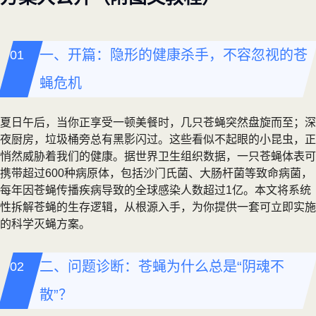
一、开篇：隐形的健康杀手，不容忽视的苍
蝇危机
夏日午后，当你正享受一顿美餐时，几只苍蝇突然盘旋而至；深
夜厨房，垃圾桶旁总有黑影闪过。这些看似不起眼的小昆虫，正
悄然威胁着我们的健康。据世界卫生组织数据，一只苍蝇体表可
携带超过600种病原体，包括沙门氏菌、大肠杆菌等致命病菌，
每年因苍蝇传播疾病导致的全球感染人数超过1亿。本文将系统
性拆解苍蝇的生存逻辑，从根源入手，为你提供一套可立即实施
的科学灭蝇方案。
二、问题诊断：苍蝇为什么总是“阴魂不
散”？