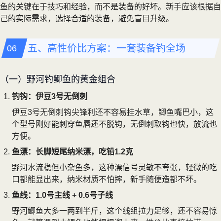
鱼的关键在于技巧和经验，而不是装备的好坏。新手应该根据自
己的实际需求，选择合适的装备，避免盲目升级。
五、高性价比方案：一套装备钓全场
（一）野河钓鲫鱼的黄金组合
钓钩：伊豆3号无倒刺
伊豆3号无倒刺钩尖锋利还不容易挂水草，鲫鱼嘴巴小，这
个型号刚好能刺穿鱼唇还不脱钩，无倒刺取钩也快，放流也
方便。
鱼漂：长脚短尾纳米漂，吃铅1.2克
野河水流稳但小杂鱼多，这种漂信号灵敏不夸张，轻微的吃
口都能显出来，纳米材质不怕摔，新手随便造都不坏。
鱼线：1.0号主线 + 0.6号子线
野河鲫鱼大多一两到半斤，这个线组拉力足够，还不容易惊