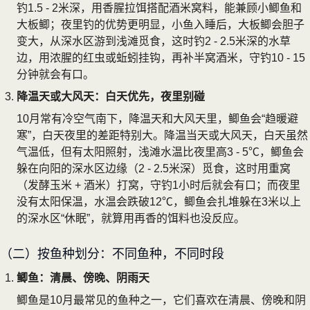
钓1.5 - 2米深，用香腥拉饵搭配酒米窝料，能兼顾小鲫鱼和
大板鲫；夜里钓的优势更明显，小鱼入睡后，大板鲫会胆子
变大，从深水区游到浅滩觅食，这时钓2 - 2.5米深的水草
边，用浓腥的红虫或蚯蚓挂钩，再补半窝酒米，守钓10 - 15
分钟就会有口。
降温天或大风天：白天优先，夜里别碰
10月常有冷空气南下，降温天和大风天里，鲫鱼会“趋暖避
寒”，白天夜里的差距特别大。降温当天或大风天，白天虽然
气温低，但有太阳照射，浅滩水温比夜里高3 - 5℃，鲫鱼会
躲在向阳的深水区边缘（2 - 2.5米深）觅食，这时用重窝
（发酵玉米 + 酒米）打窝，守钓1小时后就会有口；而夜里
没有太阳保温，水温会跌破12℃，鲫鱼会扎堆躲在3米以上
的深水区“休眠”，就算用再香的饵料也没反应。
（二）按鱼种划分：不同鱼种，不同时段
鲫鱼：清晨、傍晚、阴雨天
鲫鱼是10月最常见的鱼种之一，它们喜欢在清晨、傍晚和阴