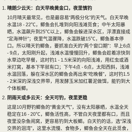
晴朗少云天：白天早晚黄金口，夜里慎钓
10月晴天最常见，也是最容易“两极分化”的天气。白天早晚
水温18 - 22℃，鲫鱼会扎堆到向阳浅滩觅食；中午太阳暴
晒，水温飙升到25℃以上，鲫鱼会躲进深水区，浮漂直接成
“定海神针”；夜里气温骤降，水温跌破15℃，鲫鱼基本停
口。所以晴天钓鲫鱼，要抓准白天的“两个窗口期”：早上6点
- 9点，太阳刚升起，浅滩水温慢慢回升，鲫鱼会趁着凉快到
水草边吃早餐，这时钓1 - 1.5米深的向阳浅滩，用红虫或酒
米打窝，基本下竿就有口；下午4点 - 6点，太阳西斜，浅滩
水温回落，躲在深水区的鲫鱼会再出来“吃晚餐”，这时钓1.5
- 2米深的深浅交界带，用发酵玉米加红薯泥做饵，能钓到大
个体板鲫。
阴雨天或多云天：全天可钓，夜里更稳
这是10月野钓鲫鱼的“黄金天气”，没有太阳暴晒，水温全天
稳定在16 - 20℃，鲫鱼活性高，不管白天夜里都有口，而且
夜里没杂鱼闹窝，更容易钓到大板鲫。白天钓的话，选“深浅
交界的洄湾”，这里水流慢、食物多，鲫鱼会全天在此觅食，