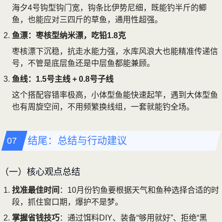
海夕4号钩型钩门宽，钩条比伊势尼细，既能钓半斤的鲫
鱼，也能应对三四斤的草鱼，通用性超强。
鱼漂：枣核型纳米漂，吃铅1.8克
枣核漂下沉稳，抗走水能力强，水库风浪大也能精准传递信
号，不管是底层鱼还是中层鱼都能兼顾。
鱼线：1.5号主线 + 0.8号子线
这个搭配容错率极高，小体型鱼能快速起竿，遇到大体型鱼
也有周旋空间，不用频繁换线组，一套就能钓全场。
结尾：总结与行动建议
（一）核心观点总结
找准最佳时间
：10月份钓鱼要根据天气和鱼种选择合适的时
段，抓住窗口期，爆护不是梦。
掌握省钱技巧
：通过饵料DIY、装备“够用就好”、拒绝“黑