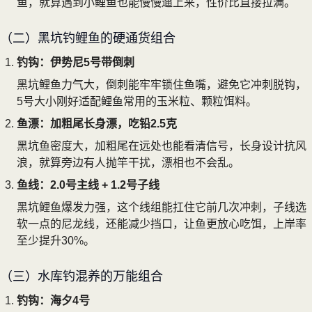
鱼，就算遇到小鲤鱼也能慢慢遛上来，性价比直接拉满。
（二）黑坑钓鲤鱼的硬通货组合
钓钩：伊势尼5号带倒刺
黑坑鲤鱼力气大，倒刺能牢牢锁住鱼嘴，避免它冲刺脱钩，
5号大小刚好适配鲤鱼常用的玉米粒、颗粒饵料。
鱼漂：加粗尾长身漂，吃铅2.5克
黑坑鱼密度大，加粗尾在远处也能看清信号，长身设计抗风
浪，就算旁边有人抛竿干扰，漂相也不会乱。
鱼线：2.0号主线 + 1.2号子线
黑坑鲤鱼爆发力强，这个线组能扛住它前几次冲刺，子线选
软一点的尼龙线，还能减少挡口，让鱼更放心吃饵，上岸率
至少提升30%。
（三）水库钓混养的万能组合
钓钩：海夕4号