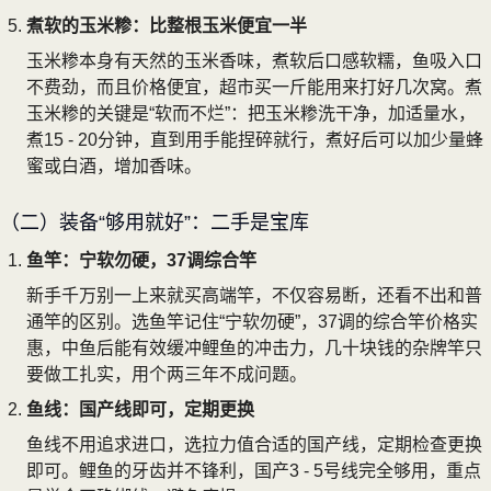
煮软的玉米糁：比整根玉米便宜一半
玉米糁本身有天然的玉米香味，煮软后口感软糯，鱼吸入口
不费劲，而且价格便宜，超市买一斤能用来打好几次窝。煮
玉米糁的关键是“软而不烂”：把玉米糁洗干净，加适量水，
煮15 - 20分钟，直到用手能捏碎就行，煮好后可以加少量蜂
蜜或白酒，增加香味。
（二）装备“够用就好”：二手是宝库
鱼竿：宁软勿硬，37调综合竿
新手千万别一上来就买高端竿，不仅容易断，还看不出和普
通竿的区别。选鱼竿记住“宁软勿硬”，37调的综合竿价格实
惠，中鱼后能有效缓冲鲤鱼的冲击力，几十块钱的杂牌竿只
要做工扎实，用个两三年不成问题。
鱼线：国产线即可，定期更换
鱼线不用追求进口，选拉力值合适的国产线，定期检查更换
即可。鲤鱼的牙齿并不锋利，国产3 - 5号线完全够用，重点