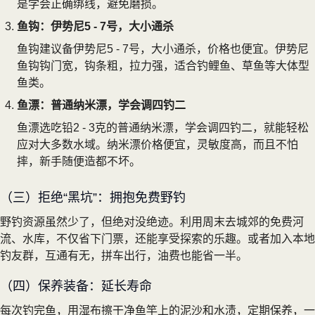
是学会正确绑线，避免磨损。
鱼钩：伊势尼5 - 7号，大小通杀
鱼钩建议备伊势尼5 - 7号，大小通杀，价格也便宜。伊势尼
鱼钩钩门宽，钩条粗，拉力强，适合钓鲤鱼、草鱼等大体型
鱼类。
鱼漂：普通纳米漂，学会调四钓二
鱼漂选吃铅2 - 3克的普通纳米漂，学会调四钓二，就能轻松
应对大多数水域。纳米漂价格便宜，灵敏度高，而且不怕
摔，新手随便造都不坏。
（三）拒绝“黑坑”：拥抱免费野钓
野钓资源虽然少了，但绝对没绝迹。利用周末去城郊的免费河
流、水库，不仅省下门票，还能享受探索的乐趣。或者加入本地
钓友群，互通有无，拼车出行，油费也能省一半。
（四）保养装备：延长寿命
每次钓完鱼，用湿布擦干净鱼竿上的泥沙和水渍，定期保养，一