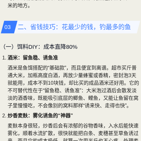
米的地方。
二、省钱技巧：花最少的钱，钓最多的鱼
（一）饵料DIY：成本直降80%
酒米：留鱼稳、诱鱼准
酒米是鱼饵搭配的“基础款”，而且便宜到离谱。超市买斤普
通大米，加瓶高度白酒，再放少量蜂蜜或香精，密封泡3天
就能用，成本不到10块钱，却比买的成品酒米还好用。它的
不可替代性在于“留鱼稳、诱鱼准”：大米泡过酒后会散发淡
淡的酒香味，既能吸引底层的鲫鱼、鲤鱼，又能让鱼留在窝
子里慢慢吃，不会像别的窝料那样“诱来快、走得也快”。
炒香麦麸：雾化诱鱼的“神器”
麦麸本身很轻，炒香后会有浓郁的谷物香味，入水后能快速
雾化，顺着水流扩散，很快就能把白条、麦穗甚至草鱼诱过
来，而且它的成本极低，就算一次用半斤也不心疼。处理麦