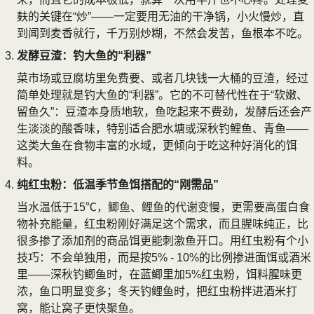
麸的关键在“炒”——一定要用无油的干净锅，小火慢炒，直
到闻到麦香就行，千万别炒糊，不然会发苦，鱼根本不吃。
发酵豆渣：钓大鱼的“利器”
菜市场或豆腐坊里免费要、或者几块钱一大桶的豆渣，经过
简单处理就是钓大鱼的“利器”。它的不可替代性在于“软嫩、
留鱼久”：豆渣本身质地软，鱼吃起来不费劲，发酵后还会产
生淡淡的酸香味，特别适合肥水塘或深秋钓鲤鱼、青鱼——
这类大鱼在食物丰富的水域，更倾向于吃这种好消化的饵
料。
纯红虫粉：低温季节鱼饵搭配的“刚需品”
当水温低于15℃，鲫鱼、鲤鱼的代谢变慢，更需要高蛋白食
物补充能量，红虫粉刚好满足这个需求，而且腥味纯正，比
很多掺了添加剂的商品饵更能刺激鱼开口。用红虫粉有个小
技巧：不会单独用，而是按5% - 10%的比例掺进面饵或酒米
里——深秋钓鲫鱼时，在蓝鲫里加5%红虫粉，饵料腥味更
浓，鱼口明显变多；冬天钓鲤鱼时，把红虫粉拌进酒米打
窝，能让窝子更快聚鱼。