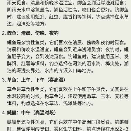
雨天觅食。清晨和傍晚水温适宜，鲫鱼会到近岸浅滩觅食；
阴雨天水中溶氧量高，鲫鱼活性高，咬口也会更好。钓鲫鱼
时，建议使用蚯蚓、红虫、腥香饵等饵料，钓点选择在水草
边、洄湾处等地方。
鲤鱼：清晨、傍晚、夜钓
鲤鱼是杂食性鱼类，它们喜欢在清晨、傍晚和夜钓时觅食。
清晨和傍晚水温适宜，鲤鱼会到近岸浅滩觅食；夜钓时，鲤
鱼胆子变大，会到浅滩觅食。钓鲤鱼时，建议使用玉米、发
酵饵、红薯等饵料，钓点选择在河流的洄水湾、桦尖处，湖
泊的深浅交界处，水库的库汊入口等地方。
草鱼：上午、下午（喜高温）
草鱼是草食性鱼类，它们喜欢在上午和下午觅食，尤其是在
水温较高的时候。钓草鱼时，建议使用嫩草、玉米、麦粒等
饵料，钓点选择在水草边、浅滩处等地方。
鲢鳙：中午（高温时段）
鲢鳙是滤食性鱼类，它们喜欢在中午高温时段觅食。钓鲢鳙
时，建议使用酸臭饵、雾化饵等饵料，钓点选择在水深2 - 3