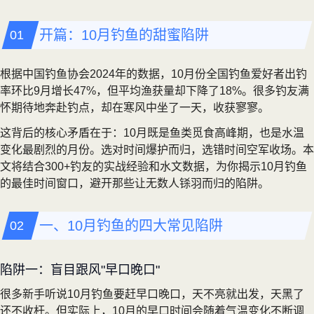
开篇：10月钓鱼的甜蜜陷阱
根据中国钓鱼协会2024年的数据，10月份全国钓鱼爱好者出钓
率环比9月增长47%，但平均渔获量却下降了18%。很多钓友满
怀期待地奔赴钓点，却在寒风中坐了一天，收获寥寥。
这背后的核心矛盾在于：10月既是鱼类觅食高峰期，也是水温
变化最剧烈的月份。选对时间爆护而归，选错时间空军收场。本
文将结合300+钓友的实战经验和水文数据，为你揭示10月钓鱼
的最佳时间窗口，避开那些让无数人铩羽而归的陷阱。
一、10月钓鱼的四大常见陷阱
陷阱一：盲目跟风"早口晚口"
很多新手听说10月钓鱼要赶早口晚口，天不亮就出发，天黑了
还不收杆。但实际上，10月的早口时间会随着气温变化不断调