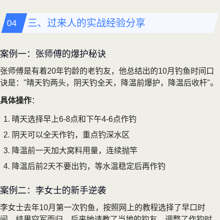
三、过来人的实战经验分享
案例一：张师傅的爆护秘诀
张师傅是有着20年钓龄的老钓友，他总结出的10月钓鱼时间口
诀是："晴天钓两头，阴天钓全天，降温前爆护，降温后收杆"。
具体操作
：
晴天选择早上6-8点和下午4-6点作钓
阴天可以全天作钓，重点钓深水区
降温前一天加大窝料用量，连续抛竿
降温后前2天不要出钓，等水温稳定后再作钓
案例二：李女士的新手逆袭
李女士去年10月第一次钓鱼，按照网上的教程选择了早口时
间，结果空军而归。后来她请教了当地的钓友，调整了作钓时