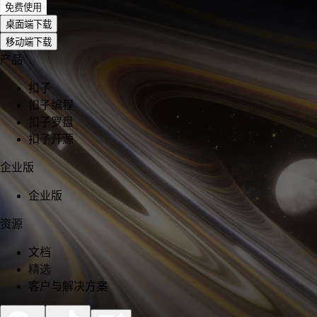
免费使用
桌面端下载
移动端下载
产品
扣子
扣子编程
扣子罗盘
扣子开源
企业版
企业版
资源
文档
精选
客户与解决方案