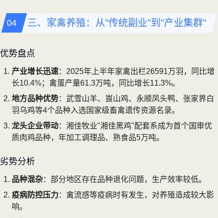
三、家禽养殖：从"传统副业"到"产业集群"
优势盘点
产业增长迅速
：2025年上半年家禽出栏26591万羽，同比增
长10.4%；禽蛋产量61.3万吨，同比增长11.3%。
地方品种优势
：武雪山羊、崀山鸡、永顺凤头鸭、张家界白
羽乌鸡等4个品种入选国家级畜禽遗传资源名录。
龙头企业带动
：湘佳牧业"湘佳黑鸡"配套系成为首个国审优
质肉鸡品种，年加工调理品、熟食品5万吨。
劣势分析
品种混杂
：部分地区存在品种退化问题，生产效率较低。
疫病防控压力
：禽流感等疫病时有发生，对养殖造成较大影
响。