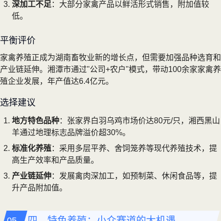
深加工不足
：大部分家禽产品以鲜活形式销售，附加值较
低。
平衡评价
家禽养殖正成为湖南畜牧业新的增长点，但需要加强品种选育和
产业链延伸。湘潭市通过"公司+农户"模式，带动100余家家禽养
殖企业发展，年产值达6.4亿元。
选择建议
地方特色品种
：张家界白羽乌鸡市场价达80元/只，湘西黑山
羊通过地理标志品牌溢价超30%。
标准化养殖
：采用多层平养、舍饲笼养等现代养殖技术，提
高生产效率和产品质量。
产业链延伸
：发展禽肉深加工，如预制菜、休闲食品等，提
升产品附加值。
四、特色养殖：小众赛道的大机遇