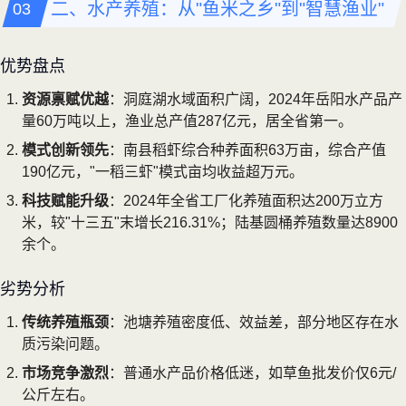
二、水产养殖：从"鱼米之乡"到"智慧渔业"
优势盘点
资源禀赋优越
：洞庭湖水域面积广阔，2024年岳阳水产品产
量60万吨以上，渔业总产值287亿元，居全省第一。
模式创新领先
：南县稻虾综合种养面积63万亩，综合产值
190亿元，"一稻三虾"模式亩均收益超万元。
科技赋能升级
：2024年全省工厂化养殖面积达200万立方
米，较"十三五"末增长216.31%；陆基圆桶养殖数量达8900
余个。
劣势分析
传统养殖瓶颈
：池塘养殖密度低、效益差，部分地区存在水
质污染问题。
市场竞争激烈
：普通水产品价格低迷，如草鱼批发价仅6元/
公斤左右。