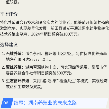
值较低。
平衡评价
特色养殖适合有技术和资金实力的创业者，能够避开传统养殖的
激烈竞争，实现差异化发展。新田县谢光平通过黑水虻生物转化
技术养殖虫草鸡，2024年销售额突破100万元。
选择建议
石蛙养殖
：适合永州、郴州等山区地区，每亩标准化养殖基
地净利润可达28万元以上。
蜜蜂养殖
：湖南蜜源植物丰富，可实现四季采蜜，岳阳市华
容县养蜂合作社年销售额突破500万元。
生态循环养殖
：采用"猪-沼-果""稻渔共生"等模式，实现经济
效益和生态效益双赢。
结尾：湖南养殖业的未来之路