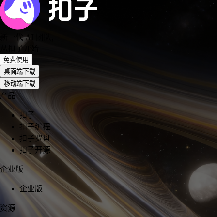
新一代 AI 团队
，
从扣子开始
免费使用
桌面端下载
移动端下载
产品
扣子
扣子编程
扣子罗盘
扣子开源
企业版
企业版
资源