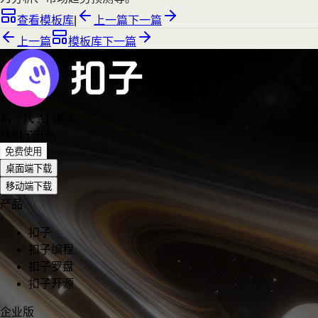
查看模板库
|
上一篇
下一篇
上一篇
模板库
下一篇
新一代 AI 团队
，
从扣子开始
免费使用
桌面端下载
移动端下载
产品
扣子
扣子编程
扣子罗盘
扣子开源
企业版