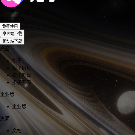
新一代 AI 团队
，
从扣子开始
免费使用
桌面端下载
移动端下载
产品
扣子
扣子编程
扣子罗盘
扣子开源
企业版
企业版
资源
文档