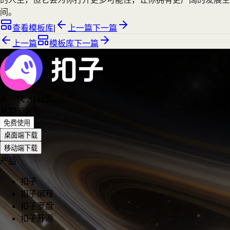
间。
查看模板库
|
上一篇
下一篇
上一篇
模板库
下一篇
新一代 AI 团队
，
从扣子开始
免费使用
桌面端下载
移动端下载
产品
扣子
扣子编程
扣子罗盘
扣子开源