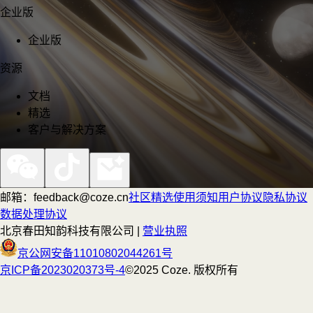
企业版
企业版
资源
文档
精选
客户与解决方案
邮箱：feedback@coze.cn
社区
精选
使用须知
用户协议
隐私协议
数据处理协议
北京春田知韵科技有限公司 |
营业执照
京公网安备11010802044261号
京ICP备2023020373号-4
©2025 Coze. 版权所有