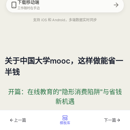
下载移动端
工作随时在手边
支持 iOS 和 Android，多端数据实时同步
关于中国大学mooc，这样做能省一
半钱
开篇：在线教育的"隐形消费陷阱"与省钱
新机遇
2024 年在线教育用户年均学习成本超 5000 元，职业教育
上一篇
下一篇
模板库
课程单价普遍突破 1000 元/课时。大学生小李为备考计算