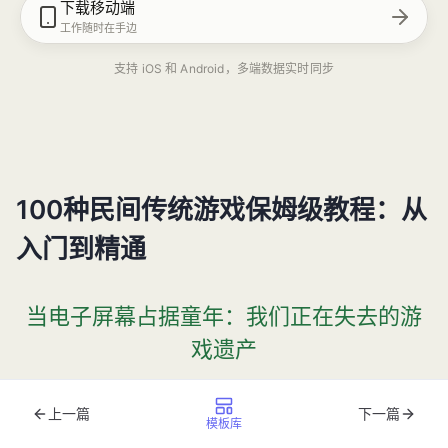
下载移动端
工作随时在手边
支持 iOS 和 Android，多端数据实时同步
100种民间传统游戏保姆级教程：从
入门到精通
当电子屏幕占据童年：我们正在失去的游
戏遗产
2024年《中国儿童成长报告》显示，6-12岁儿童日均屏幕
上一篇
下一篇
模板库
接触时长已达3.2小时，而
传统游戏参与率较2000年下降