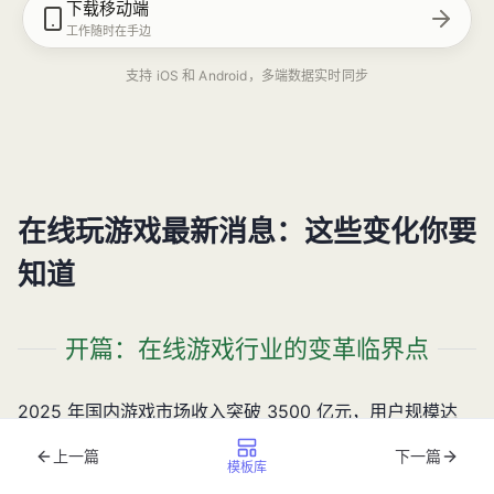
下载移动端
工作随时在手边
支持 iOS 和 Android，多端数据实时同步
在线玩游戏最新消息：这些变化你要
知道
开篇：在线游戏行业的变革临界点
2025 年国内游戏市场收入突破 3500 亿元，用户规模达
6.83 亿，在线游戏已成为全民级数字娱乐方式。但当玩家
上一篇
下一篇
仍在为跨设备登录需重新练级而烦恼，或对 NPC 机械重复
模板库
的对话感到厌倦时，行业底层逻辑已悄然重构。这些变化不