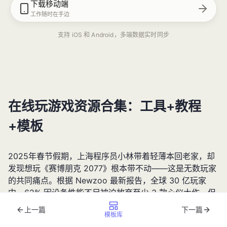
下载移动端
工作随时在手边
支持 iOS 和 Android，多端数据实时同步
在线玩游戏资源合集：工具+教程
+模板
2025年春节假期，上海程序员小林带着轻薄本回老家，却
发现想玩《赛博朋克 2077》根本带不动——这是无数玩家
的共同痛点。根据 Newzoo 最新报告，全球 30 亿玩家
中，62% 因设备性能不足被迫放弃至少 3 款心仪大作。但
现在，从云游戏服务到免费开发工具，从新手教程到社区模
上一篇
下一篇
模板库
板，
在线玩游戏
的生态已经形成完整链条。本文整理 4 大