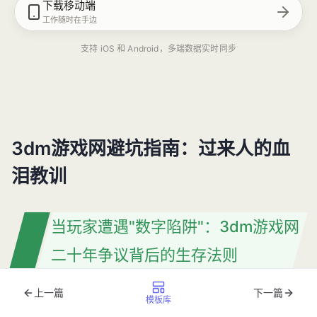
下载移动端
工作随时在手边
支持 iOS 和 Android，多端数据实时同步
3dm游戏网避坑指南：过来人的血
泪教训
当玩家遭遇"数字陷阱"：3dm游戏网
二十年争议背后的生存法则
上一篇
下一篇
2025年6月，《我的世界》玩家小林在3dm游戏网下载热
模板库
门模组"星际探险"后，电脑频繁蓝屏，360安全中心检测出