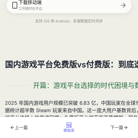
下载移动端
工作随时在手边
支持 iOS 和 Android，多端数据实时同步
国内游戏平台免费版vs付费版：到底
开篇：游戏平台选择的时代困境与
2025 年国内游戏用户规模已突破 6.83 亿，中国玩家在
据统计超半数 Steam 玩家来自中国。这一庞大用户基数背
戏平台选择上的普遍困境：免费版平台常面临画质模糊、服务
付费版会员虽能提供更优权益，却需用户承担额外成本。这种
上一篇
下一篇
模板库
境，成为当前国内游戏平台生态中亟待探讨的核心命题。