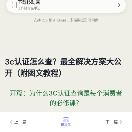
下载移动端
工作随时在手边
支持 iOS 和 Android，多端数据实时同步
3c认证怎么查？最全解决方案大公
开（附图文教程）
开篇：为什么3C认证查询是每个消费者
的必修课？
国家认监委 2025 年数据显示，仅充电宝品类就有超 8700
上一篇
下一篇
模板库
张 3C 证书被暂停，暴露出市场认证乱象。现实中，已有消