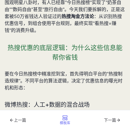
围观明星八卦时，有人已经靠"今日热搜榜"实现了"奶茶自
由""数码自由"甚至"旅行自由"。今天我们要拆解的，正是这
套被50万省钱达人验证过的
热搜淘金方法论
：从识别热搜
优惠信号，到组合使用平台规则，最终实现"看热搜=赚
钱"的消费升级。
热搜优惠的底层逻辑：为什么这些信息能
帮你省钱
要在今日热搜榜中精准挖到宝，首先得明白平台的"热搜制
造规律"。不同平台的算法逻辑，决定了优惠信息的曝光时
机和形态：
微博热搜：人工+数据的混合战场
上一篇
下一篇
微博热搜的热度值由互动量（转发×10+评论×3+点赞
模板库
×1）、搜索量、阅读量加权计算，每10分钟更新一次。
商