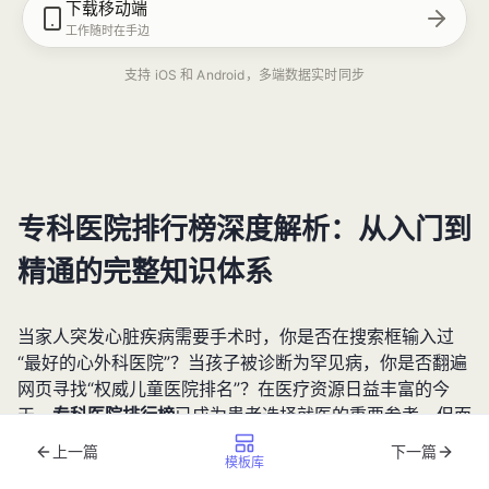
下载移动端
工作随时在手边
支持 iOS 和 Android，多端数据实时同步
专科医院排行榜深度解析：从入门到
精通的完整知识体系
当家人突发心脏疾病需要手术时，你是否在搜索框输入过
“最好的心外科医院”？当孩子被诊断为罕见病，你是否翻遍
网页寻找“权威儿童医院排名”？在医疗资源日益丰富的今
天，
专科医院排行榜
已成为患者选择就医的重要参考。但面
对五花八门的榜单，普通患者往往陷入新的困惑：这些排名
上一篇
下一篇
模板库
是如何产生的？不同榜单之间该如何对比？2025年最新发