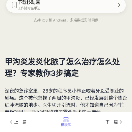
下载移动端
工作随时在手边
支持 iOS 和 Android，多端数据实时同步
甲沟炎发炎化脓了怎么治疗怎么处
理？专家教你3步搞定
深夜的急诊室里，28岁的程序员小林正咬着牙忍受脚趾的
剧痛。这个被他忽视了两周的甲沟炎，已经发展到整个脚趾
红肿流脓的地步。医生切开引流时，他才知道自己因为"忙
着赶项目"，把小问题拖成了需要手术的大麻烦。
上一篇
下一篇
模板库
其实，像小林这样的案例在临床上并不少见。据武汉市中心