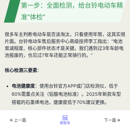
第一步：全面检测，给台铃电动车精
准“体检”
很多车主判断电动车是否该淘汰，只看使用年限，这其实很
片面。台铃电动车售后服务中心高级技师李工指出：“电池
衰减程度、核心部件状态才是关键。我们遇到过3年车龄电
池报废的，也见过7年车还能正常骑行的。”
核心检测三要素
：
电池健康度
：使用台铃官方APP或门店检测仪，低于
60%需重点关注（铅酸电池标准）。2025年新款车型
搭载的石墨烯电池，健康度低于70%建议更换。
电机运行状态
：空转时听有无异响，负载测试动力衰减
上一篇
下一篇
是否超过20%。台铃云动力电机提供3年质保，非人为
模板库
损坏可免费维修。