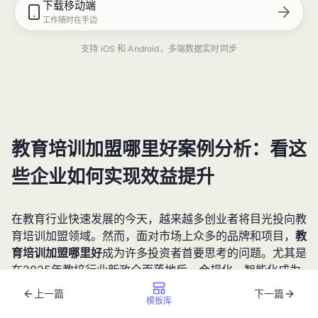
下载移动端
工作随时在手边
支持 iOS 和 Android，多端数据实时同步
教育培训加盟哪里好案例分析：看这
些企业如何实现效益提升
在教育行业快速发展的今天，越来越多创业者将目光投向教
育培训加盟领域。然而，面对市场上众多的品牌和项目，
教
育培训加盟哪里好
成为许多投资者首要思考的问题。尤其是
在2025年教培行业新政全面落地后，合规化、智能化成为
行业发展的关键词，选择一个靠谱的加盟品牌显得尤为重
上一篇
下一篇
模板库
要。本文将通过分析行业现状、成功案例和关键选择标准，