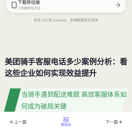
下载移动端
工作随时在手边
支持 iOS 和 Android，多端数据实时同步
美团骑手客服电话多少案例分析：看
这些企业如何实现效益提升
当骑手遇到配送难题 高效客服体系如
何成为破局关键
上一篇
下一篇
暴雨倾盆的傍晚，骑手小李看着手机上不断跳动的订单超时
模板库
提醒，电动车却突然爆胎。这种时候，他最需要的就是快速