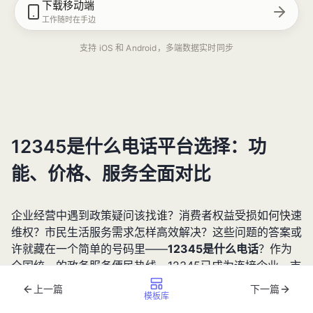
下载移动端
工作随时在手边
支持 iOS 和 Android，多端数据实时同步
12345是什么电话平台选择：功
能、价格、服务全面对比
企业经营中遇到政策疑问该找谁？消费者权益受损如何快速
维权？市民生活服务需求怎样高效解决？这些问题的答案或
许就藏在一个简单的号码里——
12345是什么电话
？作为
全国统一的政务服务便民热线，12345已成为连接企业、市
民与政府部门的重要桥梁。本文将从功能特性、服务范围、
上一篇
下一篇
模板库
使用成本等维度展开深度解析，帮助读者全面了解这一公共