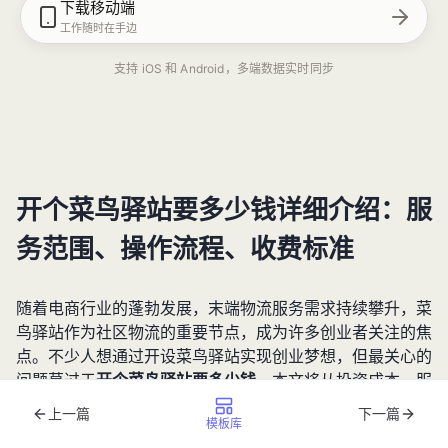
下载移动端
工作随时在手边
支持 iOS 和 Android，多端数据实时同步
开个菜鸟驿站要多少钱详细介绍：服
务范围、操作流程、收费标准
随着电商行业的蓬勃发展，末端物流服务需求持续攀升，菜
鸟驿站作为社区物流的重要节点，成为许多创业者关注的焦
点。不少人想通过开设菜鸟驿站实现创业梦想，但最关心的
问题莫过于
开个菜鸟驿站要多少钱
。本文将从投资成本、服
务范围、操作流程、收费标准等方面进行详细解析，为您提
上一篇
下一篇
模板库
供2025年最新的创业参考，助您全面了解开菜鸟驿站的各