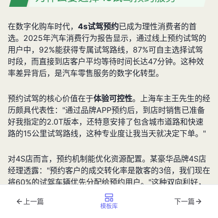
在数字化购车时代，
4s试驾预约
已成为理性消费者的首
选。2025年汽车消费行为报告显示，通过线上预约试驾的
用户中，92%能获得专属试驾路线，87%可自主选择试驾
时段，而直接到店客户平均等待时间长达47分钟。这种效
率差异背后，是汽车零售服务的数字化转型。
预约试驾的核心价值在于
体验可控性
。上海车主王先生的经
历颇具代表性："通过品牌APP预约后，到店时销售已准备
好我指定的2.0T版本，还特意安排了包含城市道路和快速
路的15公里试驾路线，这种专业度让我当天就决定下单。"
对4S店而言，预约机制能优化资源配置。某豪华品牌4S店
经理透露："预约客户的成交转化率是散客的3倍，我们现在
将60%的试驾车辆优先分配给预约用户。"这种双向利好，
推动
4s试驾预约
渗透率在2025年达到68%，较三年前提升
上一篇
下一篇
45个百分点。
模板库