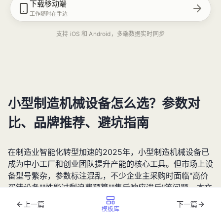
下载移动端
工作随时在手边
支持 iOS 和 Android，多端数据实时同步
小型制造机械设备怎么选？参数对
比、品牌推荐、避坑指南
在制造业智能化转型加速的2025年，小型制造机械设备已
成为中小工厂和创业团队提升产能的核心工具。但市场上设
备型号繁杂，参数标注混乱，不少企业主采购时面临"高价
买错设备""性能过剩浪费预算""售后响应滞后"等问题。本文
将从技术参数解析、2025年主流品牌对比、真实用户案例
上一篇
下一篇
模板库
三个维度，教你用专业方法挑选高性价比的小型制造机械设