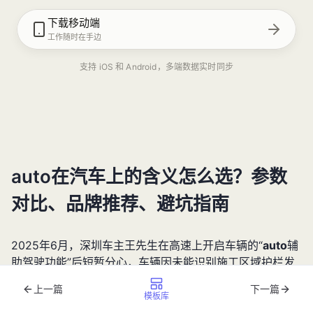
下载移动端
工作随时在手边
支持 iOS 和 Android，多端数据实时同步
auto在汽车上的含义怎么选？参数
对比、品牌推荐、避坑指南
2025年6月，深圳车主王先生在高速上开启车辆的“
auto
辅
助驾驶功能”后短暂分心，车辆因未能识别施工区域护栏发
生碰撞。事后检测显示，其购买的“L3级自动驾驶”实际仅达
上一篇
下一篇
到L2.5级功能。这种因对
auto在汽车上的含义
理解偏差导
模板库
致的纠纷，2025年上半年已同比激增127%。本文将系统拆