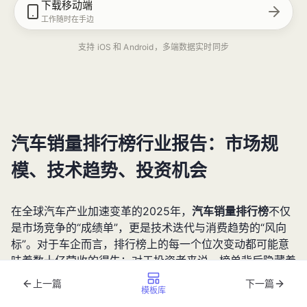
下载移动端
工作随时在手边
支持 iOS 和 Android，多端数据实时同步
汽车销量排行榜行业报告：市场规
模、技术趋势、投资机会
在全球汽车产业加速变革的2025年，
汽车销量排行榜
不仅
是市场竞争的“成绩单”，更是技术迭代与消费趋势的“风向
标”。对于车企而言，排行榜上的每一个位次变动都可能意
味着数十亿营收的得失；对于投资者来说，榜单背后隐藏着
产业链重构的投资机遇；对于消费者而言，销量数据则是购
上一篇
下一篇
模板库
车决策的重要参考。本文将基于2025年最新行业数据，从