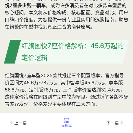
悦7座多少钱一辆车
，成为许多消费者在对比多款车型后的
核心疑问。本文将从价格构成、核心配置、竞品对比、用户
口碑四个维度，为您提供一份专业且实用的选购指南，助您
在纷繁的车型中找到真正适合的商务座驾。
红旗国悦7座价格解析：45.6万起的
定价逻辑
红旗国悦7座车型2025款共推出三个配置版本，官方指导
价区间为45.6万-78万元。其中智享版45.6万元、尊享版
56.8万元、定制版78万元，三个版本价差达到32.4万元，
这种定价策略在同级别车型中较为罕见。通过拆解各版本配
置差异发现，价格差异主要体现在三大方面：
动力系统
：全系标配3.0T V6机械增压发动机+48V轻混系
上一篇
下一篇
统，最大功率265kW，峰值扭矩500N·m，动力参数在同
模板库