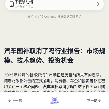
下载移动端
工作随时在手边
支持 iOS 和 Android，多端数据实时同步
汽车国补取消了吗行业报告：市场规
模、技术趋势、投资机会
2025年12月的新能源汽车市场正经历着前所未有的震荡。
随着财政部公告的正式落地，消费者、车企和投资者都在密
切关注一个核心问题：
汽车国补取消了吗
？这不仅关系到购
车成本的变化，更预示着中国新能源汽车产业将进入全新的
发展阶段。本文将基于最新政策动向、市场数据和技术趋
上一篇
下一篇
模板库
势，为您全面解析国补调整后的行业格局，提供从消费决策