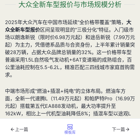
大众全新车型报价与市场规模分析
2025年大众汽车在中国市场延续"全价格带覆盖"策略，
大
众全新车型报价
区间呈现明显的"三极分化"特征。入门级市
场以朗逸新锐（限时价6.98万元起）和途岳新锐（7.99万元
起）为主力，凭借德系品质与合资身份，上半年累计销量突
破28万辆，占据大众品牌总销量的32%。这一价格带车型
普遍采用1.5L自然吸气发动机+6AT变速箱的成熟组合，百
公里油耗控制在5.5-6.2L，精准匹配三四线城市家庭首购需
求。
中端市场形成"燃油+插混+纯电"的立体布局。燃油车方
面，全新一代速腾L（11.49万元起）和帕萨特Pro（16.99万
元起）搭载第五代EA888发动机，最大功率提升至
162kW，相比上一代机型油耗降低8%；插混车型以途观L
插电混动（26.11万元起）为代表，纯电续航提升至85km，
满足多数城市通勤需求；纯电阵营的ID.3（11.99万元起）
上一篇
下一篇
模板库
和ID.4 X（13.99万元起）则通过MEB平台规模化生产实现