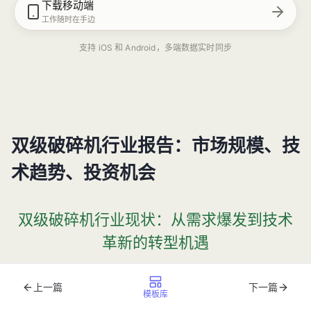
下载移动端
工作随时在手边
支持 iOS 和 Android，多端数据实时同步
双级破碎机行业报告：市场规模、技
术趋势、投资机会
双级破碎机行业现状：从需求爆发到技术
革新的转型机遇
在全球工业化进程加速与环保要求日益严格的双重驱动下，
上一篇
下一篇
模板库
矿石、建筑、水泥等行业对高效破碎设备的需求正以年均