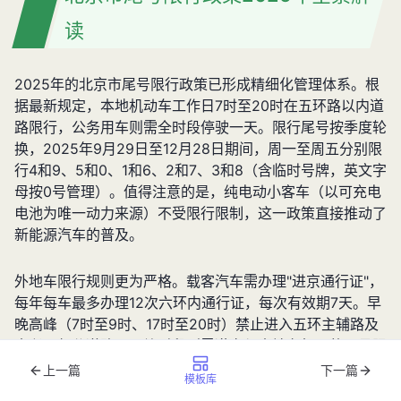
读
2025年的北京市尾号限行政策已形成精细化管理体系。根
据最新规定，本地机动车工作日7时至20时在五环路以内道
路限行，公务用车则需全时段停驶一天。限行尾号按季度轮
换，2025年9月29日至12月28日期间，周一至周五分别限
行4和9、5和0、1和6、2和7、3和8（含临时号牌，英文字
母按0号管理）。值得注意的是，纯电动小客车（以可充电
电池为唯一动力来源）不受限行限制，这一政策直接推动了
新能源汽车的普及。
外地车限行规则更为严格。载客汽车需办理"进京通行证"，
每年每车最多办理12次六环内通行证，每次有效期7天。早
晚高峰（7时至9时、17时至20时）禁止进入五环主辅路及
大兴区部分道路，平峰时段则需遵守与本地车相同的尾号限
行规定。载货汽车则全天禁止进入六环内道路，这对物流企
上一篇
下一篇
模板库
业的运营调度提出严峻挑战。