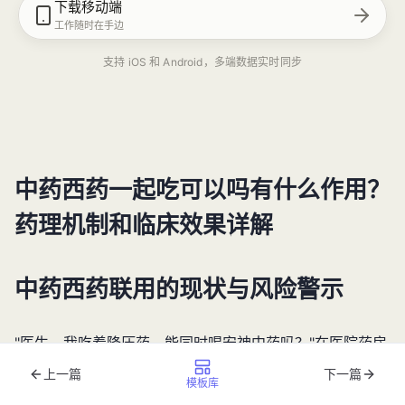
下载移动端
工作随时在手边
支持 iOS 和 Android，多端数据实时同步
中药西药一起吃可以吗有什么作用？
药理机制和临床效果详解
中药西药联用的现状与风险警示
"医生，我吃着降压药，能同时喝安神中药吗？"在医院药房
窗口，这样的询问每天都在发生。据国家药监局2024年发
上一篇
下一篇
模板库
布的《药品不良反应监测年度报告》显示，
中药西药一起吃