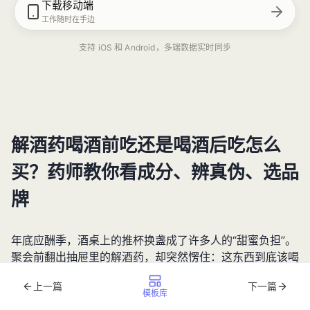
下载移动端
工作随时在手边
支持 iOS 和 Android，多端数据实时同步
解酒药喝酒前吃还是喝酒后吃怎么
买？药师教你看成分、辨真伪、选品
牌
年底应酬季，酒桌上的推杯换盏成了许多人的“甜蜜负担”。
聚会前翻出抽屉里的解酒药，却突然愣住：这东西到底该喝
酒前吃还是喝酒后吃？随便吞两片真能躲过第二天的头痛欲
上一篇
下一篇
裂？2025年市场监管总局最新数据显示，我国解酒类产品
模板库
年销售额已突破120亿元，但
解酒药喝酒前吃还是喝酒后吃