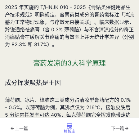
2025 年实施的 T/HNJK 010 - 2025《膏贴类保健用品生
产技术规范》明确规定，含薄荷类成分的膏药需标注「清凉
感为正常物理现象，与疗效无直接关联」。临床数据显示，
羚锐通络祛痛膏（含 0.3% 薄荷脑）与不含清凉成分的奇正
消痛贴膏在缓解关节疼痛的有效率上并无统计学差异（分别
为 82.3% 和 81.7%）。
膏药发凉的3大科学原理
成分挥发吸热是主因
薄荷脑、冰片、樟脑这三类成分占清凉型膏药配方的 0.1%
- 0.5%。以薄荷脑为例，其沸点仅为 216℃，接触皮肤后
5 分钟内挥发率可达 40%，每克薄荷脑完全挥发能带走约
2.3 千焦热量，相当于使 10 平方厘米皮肤温度下降 2 -
上一篇
下一篇
3℃。
模板库