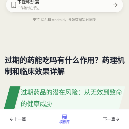
下载移动端
工作随时在手边
支持 iOS 和 Android，多端数据实时同步
过期的药能吃吗有什么作用？药理机
制和临床效果详解
过期药品的潜在风险：从无效到致命
的健康威胁
上一篇
下一篇
家庭药箱是很多人应对日常小病的“武器库”，但你是否注意
模板库
过那些早已过了有效期的药品？2025 年《中国家庭用药安