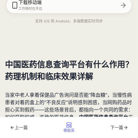
下载移动端
工作随时在手边
支持 iOS 和 Android，多端数据实时同步
中国医药信息查询平台有什么作用？
药理机制和临床效果详解
当家中老人拿着保健品广告询问是否能"降血糖"，当慢性病
患者对着药盒上的"不良反应"说明感到困惑，当网购药品时
担心买到假药——这些场景背后，都指向一个共同的需求：
如何获取权威、准确的医药信息。
中国医药信息查询平台
正
是为解决这些痛点而生，它整合了药品说明书、药理研究、
上一篇
下一篇
模板库
临床数据等核心资源，让普通民众也能便捷获取专业级医药