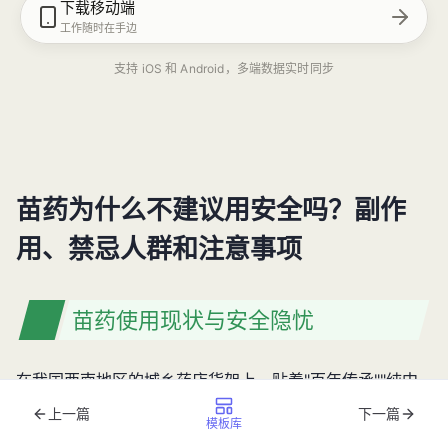
下载移动端
工作随时在手边
支持 iOS 和 Android，多端数据实时同步
苗药为什么不建议用安全吗？副作
用、禁忌人群和注意事项
苗药使用现状与安全隐忧
在我国西南地区的城乡药店货架上，贴着"百年传承""纯中
药制剂"标签的苗药产品常常占据显眼位置。许多消费者抱
上一篇
下一篇
模板库
着"中药副作用小"的固有认知，在关节疼痛、皮肤瘙痒等常