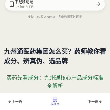
下载移动端
工作随时在手边
支持 iOS 和 Android，多端数据实时同步
九州通医药集团怎么买？药师教你看
成分、辨真伪、选品牌
买药先看成分：九州通核心产品成分标准
全解析
普通人买药常陷入“只认品牌不看成分”的误区。其实，
药品
上一篇
下一篇
模板库
的疗效本质取决于成分含量与质量标准
。作为国内第二大医