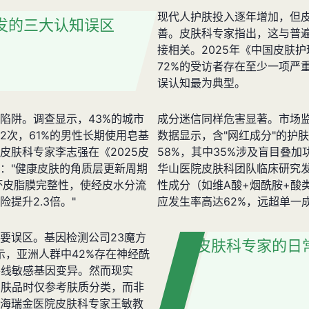
现代人护肤投入逐年增加，但
发的三大认知误区
善。皮肤科专家指出，这与普
接相关。2025年《中国皮肤
72%的受访者存在至少一项严
误认知最为典型。
陷阱。调查显示，43%的城市
成分迷信同样危害显著。市场监
2次，61%的男性长期使用皂基
数据显示，含"网红成分"的护
皮肤科专家李志强在《2025皮
58%，其中35%涉及盲目叠
："健康皮肤的角质层更新周期
华山医院皮肤科团队临床研究
坏皮脂膜完整性，使经皮水分流
性成分（如维A酸+烟酰胺+酸
险提升2.3倍。"
应发生率高达62%，远超单一成
要误区。基因检测公司23魔方
皮肤科专家的日
示，亚洲人群中42%存在神经酰
外线敏感基因变异。然而现实
护肤品时仅参考肤质分类，而非
海瑞金医院皮肤科专家王敏教