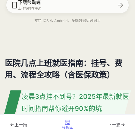
下载移动端
工作随时在手边
支持 iOS 和 Android，多端数据实时同步
医院几点上班就医指南：挂号、费
用、流程全攻略（含医保政策）
凌晨3点挂不到号？2025年最新就医
时间指南帮你避开90%的坑
上一篇
下一篇
凌晨2点，王女士抱着发烧的孩子冲进医院急诊室，却发现
模板库
候诊区已经坐满了人；早上7点半赶到三甲医院排队，专家