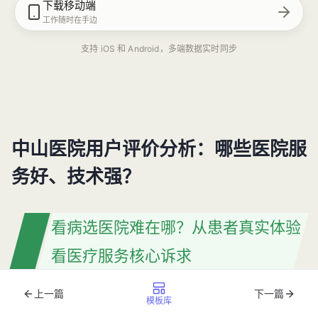
下载移动端
工作随时在手边
支持 iOS 和 Android，多端数据实时同步
中山医院用户评价分析：哪些医院服
务好、技术强？
看病选医院难在哪？从患者真实体验
看医疗服务核心诉求
上一篇
下一篇
当家人突发胸痛需要紧急介入治疗，当拿到癌症诊断书需要
模板库
寻找权威专家，当辗转多家医院仍无法明确病因时，患者和