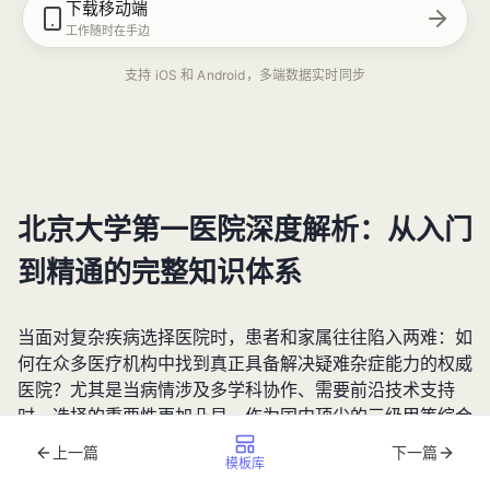
下载移动端
工作随时在手边
支持 iOS 和 Android，多端数据实时同步
北京大学第一医院深度解析：从入门
到精通的完整知识体系
当面对复杂疾病选择医院时，患者和家属往往陷入两难：如
何在众多医疗机构中找到真正具备解决疑难杂症能力的权威
医院？尤其是当病情涉及多学科协作、需要前沿技术支持
时，选择的重要性更加凸显。作为国内顶尖的三级甲等综合
医院，北京大学第一医院（简称“北大医院”）凭借其百年积
上一篇
下一篇
模板库
淀与创新实力，成为无数患者的“生命托底”选择。本文将从